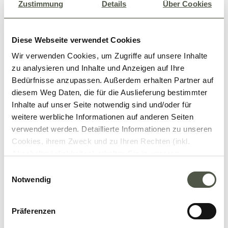
Zustimmung
Details
Über Cookies
Diese Webseite verwendet Cookies
Wir verwenden Cookies, um Zugriffe auf unsere Inhalte
zu analysieren und Inhalte und Anzeigen auf Ihre
Bedürfnisse anzupassen. Außerdem erhalten Partner auf
diesem Weg Daten, die für die Auslieferung bestimmter
Inhalte auf unser Seite notwendig sind und/oder für
weitere werbliche Informationen auf anderen Seiten
verwendet werden. Detaillierte Informationen zu unseren
Cookies, ihrem Zweck und zu Ihren Rechten (inkl.
Abschaltmöglichkeiten) erhalten Sie in unseren
Datenschutzbestimmungen
.
E
Notwendig
i
Mithilfe des Browser-Add-ons zur Deaktivierung von
n
Google Analytics-JavaScript (ga.js, analytics.js, dc.js)
w
Präferenzen
können Website-Besucher verhindern, dass Google
i
Analytics ihre Daten verwendet.